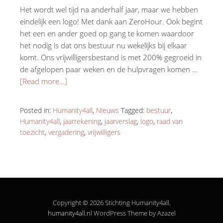
Het wordt wel tijd na anderhalf jaar, maar we hebben
eindelijk een logo! Met dank aan ZeroHour. Ook begint
het een en ander goed op gang te komen waardoor
het nodig is dat ons bestuur nu wekelijks bij elkaar
komt. Ons vrijwilligersbestand is met 200% gegroeid in
de afgelopen paar weken en de hulpvragen komen …
[Read more…]
Posted in:
Humanity4all
,
Nieuws
Tagged:
bestuur
,
Humanity4all
,
jaarrekening
,
jaarverslag
,
logo
,
raad van
toezicht
,
vergadering
,
vrijwilligers
Copyright © 2026 Stichting Humanity4all.
humanity4all.nl
WordPress Theme by Azazel