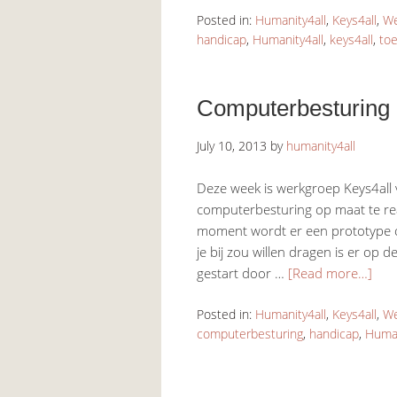
Posted in:
Humanity4all
,
Keys4all
,
We
handicap
,
Humanity4all
,
keys4all
,
to
Computerbesturing 
July 10, 2013
by
humanity4all
Deze week is werkgroep Keys4all v
computerbesturing op maat te re
moment wordt er een prototype on
je bij zou willen dragen is er op 
gestart door …
[Read more…]
Posted in:
Humanity4all
,
Keys4all
,
We
computerbesturing
,
handicap
,
Human