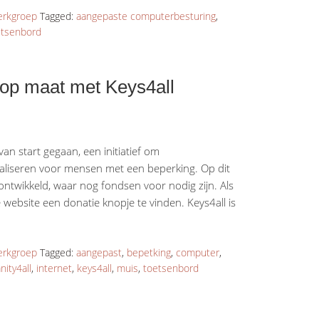
rkgroep
Tagged:
aangepaste computerbesturing
,
etsenbord
op maat met Keys4all
an start gegaan, een initiatief om
aliseren voor mensen met een beperking. Op dit
twikkeld, waar nog fondsen voor nodig zijn. Als
de website een donatie knopje te vinden. Keys4all is
rkgroep
Tagged:
aangepast
,
bepetking
,
computer
,
ity4all
,
internet
,
keys4all
,
muis
,
toetsenbord