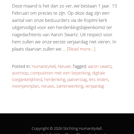
Deze maand is het dan zo ver, we bestaan 1 jaar. 15
Februari om precies te zijn. Op deze dag zijn een
aantal van onze bestuurders via de Kopimi kerk
uitgenodigd voor een herdenkingsbijeenkomst ter
nagedachtenis van Aaron Swartz. Uit respect voor
hem zullen we onze eerste verjaardag niet vieren. In
plaats daarvan zullen we …
[Read more…]
Posted in:
Humanity4all
,
Nieuws
Tagged:
aaron swartz
,
asetniop
,
computeren met een beperking
,
digitale
toegankelijkheid
,
herdenking
,
jaarverslag
,
lets leiden
,
meerjarenplan
,
nieuws
,
samenwerking
,
verjaardag
Copyright © 2026 Stichting Humanity4all.