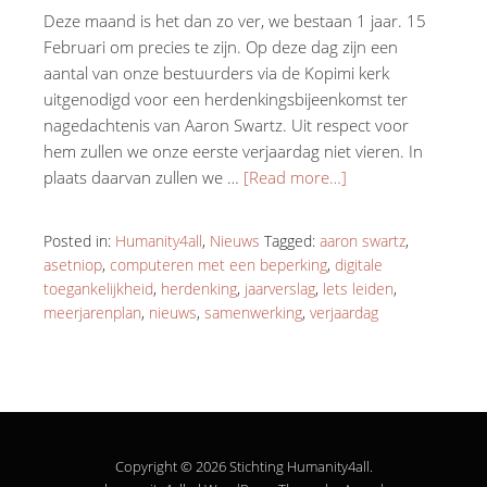
Deze maand is het dan zo ver, we bestaan 1 jaar. 15
Februari om precies te zijn. Op deze dag zijn een
aantal van onze bestuurders via de Kopimi kerk
uitgenodigd voor een herdenkingsbijeenkomst ter
nagedachtenis van Aaron Swartz. Uit respect voor
hem zullen we onze eerste verjaardag niet vieren. In
plaats daarvan zullen we …
[Read more…]
Posted in:
Humanity4all
,
Nieuws
Tagged:
aaron swartz
,
asetniop
,
computeren met een beperking
,
digitale
toegankelijkheid
,
herdenking
,
jaarverslag
,
lets leiden
,
meerjarenplan
,
nieuws
,
samenwerking
,
verjaardag
Copyright © 2026 Stichting Humanity4all.